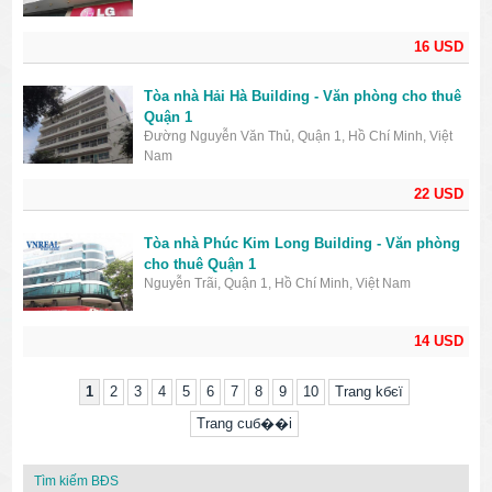
16 USD
Tòa nhà Hải Hà Building - Văn phòng cho thuê
Quận 1
Đường Nguyễn Văn Thủ, Quận 1, Hồ Chí Minh, Việt
Nam
22 USD
Tòa nhà Phúc Kim Long Building - Văn phòng
cho thuê Quận 1
Nguyễn Trãi, Quận 1, Hồ Chí Minh, Việt Nam
14 USD
1
2
3
4
5
6
7
8
9
10
Trang kбєї
Trang cuб��i
Tìm kiếm BĐS