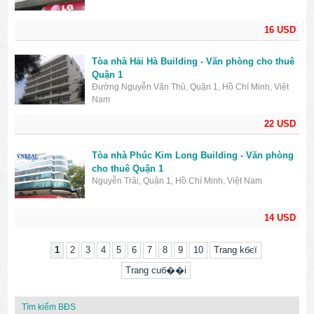
16 USD
Tòa nhà Hải Hà Building - Văn phòng cho thuê
Quận 1
Đường Nguyễn Văn Thủ, Quận 1, Hồ Chí Minh, Việt
Nam
22 USD
Tòa nhà Phúc Kim Long Building - Văn phòng
cho thuê Quận 1
Nguyễn Trãi, Quận 1, Hồ Chí Minh, Việt Nam
14 USD
1
2
3
4
5
6
7
8
9
10
Trang kбєї
Trang cuб��i
Tìm kiếm BĐS