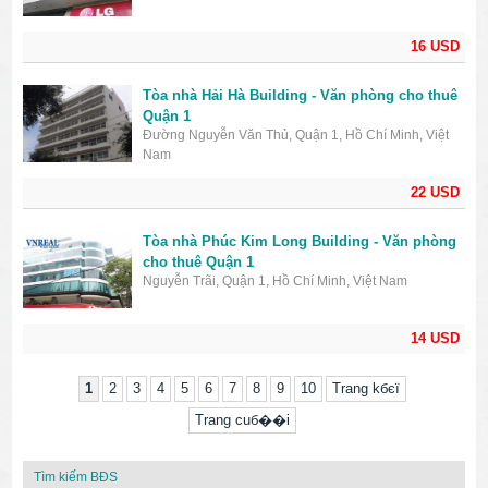
16 USD
Tòa nhà Hải Hà Building - Văn phòng cho thuê
Quận 1
Đường Nguyễn Văn Thủ, Quận 1, Hồ Chí Minh, Việt
Nam
22 USD
Tòa nhà Phúc Kim Long Building - Văn phòng
cho thuê Quận 1
Nguyễn Trãi, Quận 1, Hồ Chí Minh, Việt Nam
14 USD
1
2
3
4
5
6
7
8
9
10
Trang kбєї
Trang cuб��i
Tìm kiếm BĐS