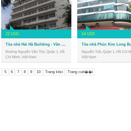
22 USD
14 USD
Tòa nhà Hải Hà Building - Văn phòng cho thuê Quận 1
Đường Nguyễn Văn Thủ, Quận 1, Hồ
Nguyễn Trãi, Quận 1, Hồ Chí M
Chí Minh, Việt Nam
Việt Nam
5
6
7
8
9
10
Trang kбєї
Trang cuб��i