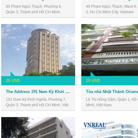
80 Phạm Ngọc Thạch, Phường 6,
40 Phạm Ngọc Thạch, Ward 6, D
Quận 3, Thành phố Hồ Chí Minh,
3, Ho Chi Minh City, Vietnam
Vietnam
29 USD
15 USD
The Address 191 Nam Kỳ Khởi Nghĩa
191 Nam Kỳ Khởi Nghĩa, Phường 7,
Lê Thị Hồng Gấm, Quận 1, Hồ 
Quận 3, Thành phố Hồ Chí Minh, Việt
Minh, Việt Nam
Nam