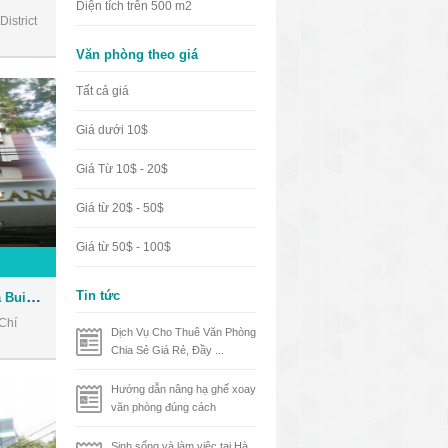
Diện tích trên 500 m2
istrict
Văn phòng theo giá
Tất cả giá
Giá dưới 10$
Giá Từ 10$ - 20$
Giá từ 20$ - 50$
Giá từ 50$ - 100$
Tòa nhà Nhật Thành Oriana Building - Văn phòng cho thuê Quận 1
Tin tức
Chí
Dịch Vụ Cho Thuê Văn Phòng
Chia Sẻ Giá Rẻ, Đầy ...
Hướng dẫn nâng hạ ghế xoay
văn phòng đúng cách
Sinh sống và làm việc tại Hà