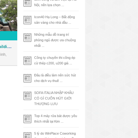
Nội, nên lựa chọn ...
Icon40 Hạ Long – Bất động
sản vàng cho nhà đầu ...
Những mẫu đồ trang trí
phòng ngủ được ưa chuộng
Tòa nhà Phúc Kim Long Building - Văn phòng cho thuê Quận 1
nhất ...
inh,
Công ty chuyên thi công ép
cừ thép c200, u200 giá ...
Đâu là điều làm nên sức hút
cho dịch vụ thuê ...
SOFA ITALIA NHẬP KHẨU
CÓ GÌ CUỐN HÚT GIỚI
THƯỢNG LƯU
Top 4 máy rửa bát được yêu
thích nhất tại Kim ...
5 lý do WinPlace Coworking