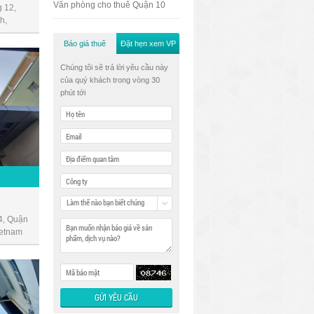
Văn phòng cho thuê Quận 10
 12,
h,
Báo giá thuê
Đặt hẹn xem VP
Chúng tôi sẽ trả lời yêu cầu này
của quý khách trong vòng 30
phút tới
Làm thế nào bạn biết chúng
tôi
4, Quận
ietnam