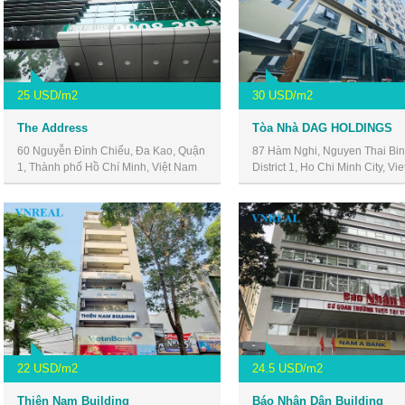
25 USD/m2
30 USD/m2
The Address
Tòa Nhà DAG HOLDINGS
60 Nguyễn Đình Chiểu, Đa Kao, Quận
87 Hàm Nghi, Nguyen Thai Bin
1, Thành phố Hồ Chí Minh, Việt Nam
District 1, Ho Chi Minh City, Vi
22 USD/m2
24.5 USD/m2
Thiên Nam Building
Báo Nhân Dân Building