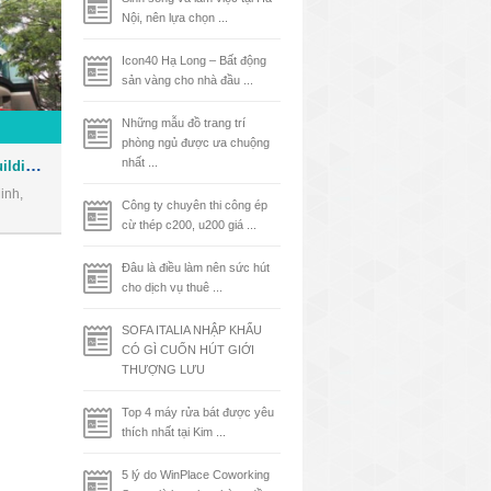
Nội, nên lựa chọn ...
Icon40 Hạ Long – Bất động
sản vàng cho nhà đầu ...
Những mẫu đồ trang trí
phòng ngủ được ưa chuộng
Tòa nhà Phúc Kim Long Building - Văn phòng cho thuê Quận 1
nhất ...
inh,
Công ty chuyên thi công ép
cừ thép c200, u200 giá ...
Đâu là điều làm nên sức hút
cho dịch vụ thuê ...
SOFA ITALIA NHẬP KHẨU
CÓ GÌ CUỐN HÚT GIỚI
THƯỢNG LƯU
Top 4 máy rửa bát được yêu
thích nhất tại Kim ...
5 lý do WinPlace Coworking