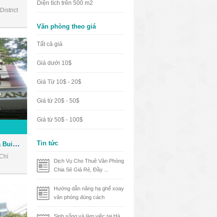
Diện tích trên 500 m2
istrict
Văn phòng theo giá
Tất cả giá
Giá dưới 10$
Giá Từ 10$ - 20$
Giá từ 20$ - 50$
Giá từ 50$ - 100$
Tòa nhà Nhật Thành Oriana Building - Văn phòng cho thuê Quận 1
Tin tức
Chí
Dịch Vụ Cho Thuê Văn Phòng
Chia Sẻ Giá Rẻ, Đầy ...
Hướng dẫn nâng hạ ghế xoay
văn phòng đúng cách
Sinh sống và làm việc tại Hà