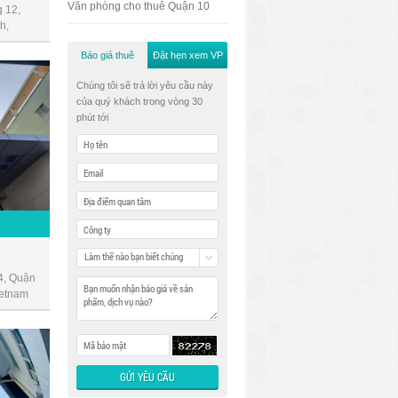
Văn phòng cho thuê Quận 10
 12,
h,
Báo giá thuê
Đặt hẹn xem VP
Chúng tôi sẽ trả lời yêu cầu này
của quý khách trong vòng 30
phút tới
Làm thế nào bạn biết chúng
tôi
4, Quận
ietnam