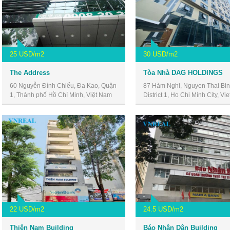
25 USD/m2
30 USD/m2
The Address
Tòa Nhà DAG HOLDINGS
60 Nguyễn Đình Chiểu, Đa Kao, Quận
87 Hàm Nghi, Nguyen Thai Bin
1, Thành phố Hồ Chí Minh, Việt Nam
District 1, Ho Chi Minh City, Vi
22 USD/m2
24.5 USD/m2
Thiên Nam Building
Báo Nhân Dân Building