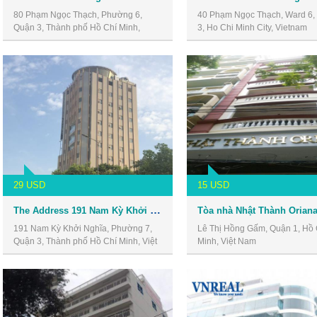
80 Phạm Ngọc Thạch, Phường 6,
40 Phạm Ngọc Thạch, Ward 6, D
Quận 3, Thành phố Hồ Chí Minh,
3, Ho Chi Minh City, Vietnam
Vietnam
29 USD
15 USD
The Address 191 Nam Kỳ Khởi Nghĩa
191 Nam Kỳ Khởi Nghĩa, Phường 7,
Lê Thị Hồng Gấm, Quận 1, Hồ 
Quận 3, Thành phố Hồ Chí Minh, Việt
Minh, Việt Nam
Nam