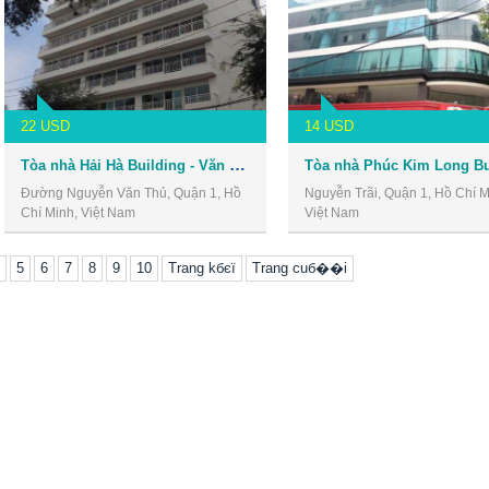
22 USD
14 USD
Tòa nhà Hải Hà Building - Văn phòng cho thuê Quận 1
Đường Nguyễn Văn Thủ, Quận 1, Hồ
Nguyễn Trãi, Quận 1, Hồ Chí M
Chí Minh, Việt Nam
Việt Nam
5
6
7
8
9
10
Trang kбєї
Trang cuб��i