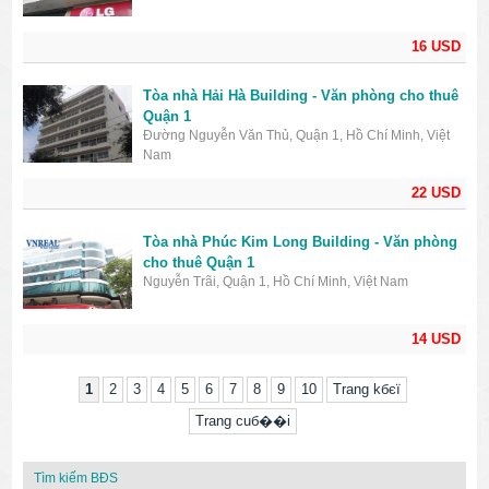
16 USD
Tòa nhà Hải Hà Building - Văn phòng cho thuê
Quận 1
Đường Nguyễn Văn Thủ, Quận 1, Hồ Chí Minh, Việt
Nam
22 USD
Tòa nhà Phúc Kim Long Building - Văn phòng
cho thuê Quận 1
Nguyễn Trãi, Quận 1, Hồ Chí Minh, Việt Nam
14 USD
1
2
3
4
5
6
7
8
9
10
Trang kбєї
Trang cuб��i
Tìm kiếm BĐS